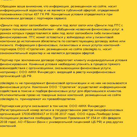
Обращаем ваше внимание, что информация, размещенная на сайте, носит
информационный характер и не является публичной офертой, определяемой
положениями статьи 437 ГК РФ. Конкретные условия определяются при
заключении договора с партнером сервиса.
«Деньги под залог автомобиля», «деньги под залог авто» или «Деньги под ПТС с
правом пользования автомобилем» - обобщенное название финансовых услуг, в
рамках которых предоставляется заём под залог автомобиля либо лизинговое
финансирование. ПТС может оставаться у займодавца или у лизинговой
компании до исполнения обязательств по соответствующему договору займа или
лизинга. Информация о финансовых, лизинговых и иных услугах компаний-
партнеров ООО «Стратегия», размещенная на сайте zdeslegko.ru, носит
ознакомительный характер и не является договором офертой.
Партнер при заключении договора предлагает клиенту индивидуальные условия
финансирования. Конечные условия необходимо уточнять в процессе прямого
взаимодействия с организациями, оказывающими финансовые услуги,
например с ООО «МКК Финресурс», входящей в реестр микрофинансовых
организаций ЦБ РФ.
zdeslegko.ru не принадлежит финансовой организации и на нем не оказываются
финансовые услуги. Компания ООО “Стратегия” осуществляет информационное
содействие в поиске и подборе финансовых услуг для обратившихся клиентов.
Исключительное право на товарные знаки компаний, размещенные на сайте
zdeslegko.ru, принадлежат их правообладателям.
Партнерские услуги оказывают в том числе: ООО «МКК Финресурс»
(Регистрационный номер записи в государственном реестре микрофинансовых
организаций 1703045008417 от 01.08.2017 года), ООО «Царь-Ломбард» (член
Ассоциации развития ломбардов, Протокол Правления № 154 от «16» февраля
2018 года), АО «ТБанк» (Банк с универсальной лицензией ЦБ РФ) и ряд других
компаний.